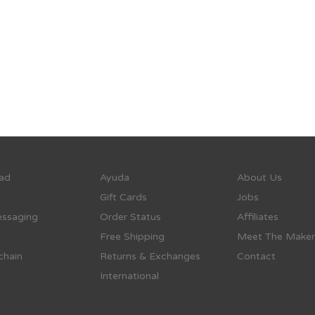
ad
Ayuda
About Us
Gift Cards
Jobs
ssaging
Order Status
Affiliates
Free Shipping
Meet The Maker
chain
Returns & Exchanges
Contact
International