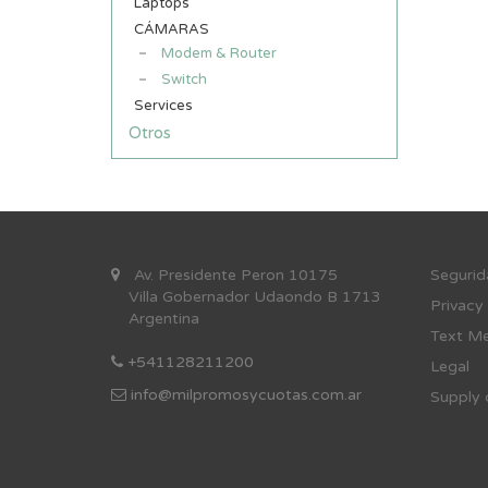
Laptops
CÁMARAS
Modem & Router
Switch
Services
Otros
Av. Presidente Peron 10175
Se
gurid
Villa Gobernador Udaondo B 1713
Privacy
Argentina
Text Me
+541128211200
Legal
info@milpromosycuotas.com.ar
Supply 