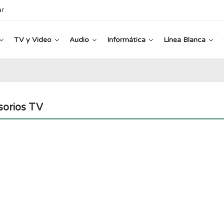
ar
TV y Video
Audio
Informática
Línea Blanca
orios TV