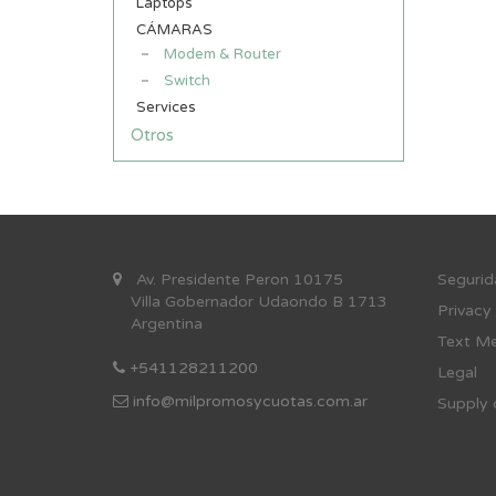
Laptops
CÁMARAS
Modem & Router
Switch
Services
Otros
Av. Presidente Peron 10175
Se
gurid
Villa Gobernador Udaondo B 1713
Privacy
Argentina
Text Me
+541128211200
Legal
info@milpromosycuotas.com.ar
Supply 