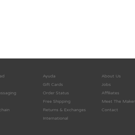
ad
Ayuda
About Us
Gift Cards
Jobs
ssaging
Order Status
Affiliates
Free Shipping
Meet The Maker
chain
Returns & Exchanges
Contact
International