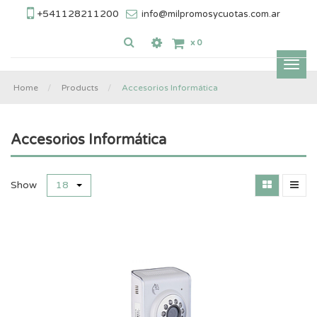
+541128211200
info@milpromosycuotas.com.ar
x
0
Inter
nave
Home
Products
Accesorios Informática
Accesorios Informática
Show
18