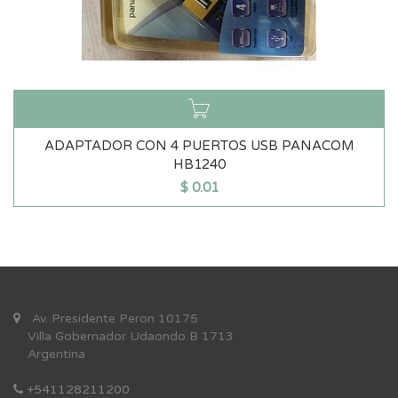
ADAPTADOR CON 4 PUERTOS USB PANACOM
HB1240
$
0.01
Av. Presidente Peron 10175
Villa Gobernador Udaondo B 1713
Argentina
+541128211200