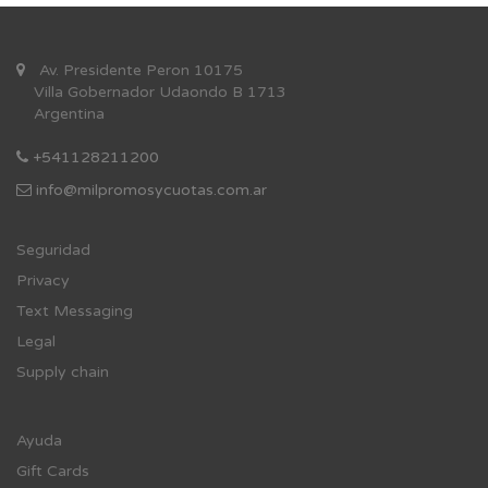
Av. Presidente Peron 10175
Villa Gobernador Udaondo B 1713
Argentina
+541128211200
info@milpromosycuotas.com.ar
Se
guridad
Privacy
Text Messaging
Legal
Supply chain
Ayuda
Gift Cards