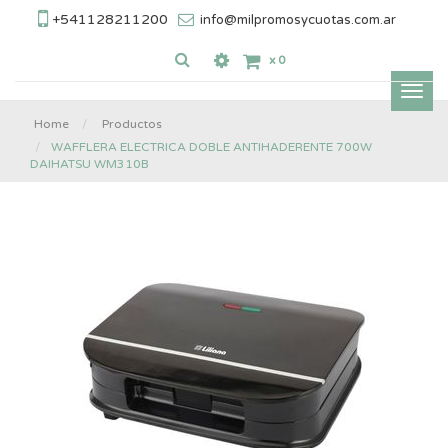
+541128211200
info@milpromosycuotas.com.ar
x
0
Inter
nave
Home
Productos
WAFFLERA ELECTRICA DOBLE ANTIHADERENTE 700W
DAIHATSU WM310B