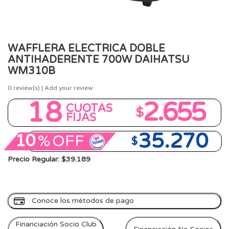
WAFFLERA ELECTRICA DOBLE
ANTIHADERENTE 700W DAIHATSU
WM310B
0
review(s) | Add your review
18
2.655
CUOTAS
$
FIJAS
35.270
10
%
OFF
$
Precio Regular: $39.189
Conoce los métodos de pago
Financiación Socio Club