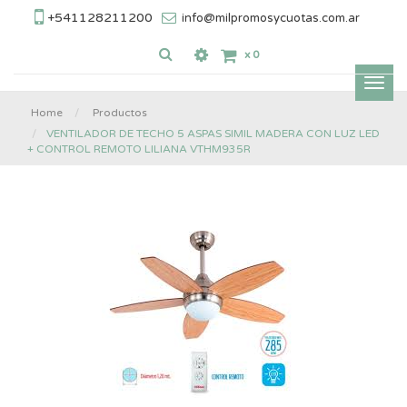
+541128211200
info@milpromosycuotas.com.ar
x
0
Inter
nave
Home
Productos
VENTILADOR DE TECHO 5 ASPAS SIMIL MADERA CON LUZ LED
+ CONTROL REMOTO LILIANA VTHM935R