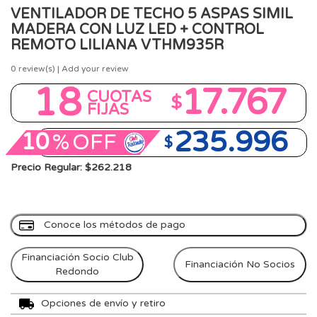
VENTILADOR DE TECHO 5 ASPAS SIMIL
MADERA CON LUZ LED + CONTROL
REMOTO LILIANA VTHM935R
0
review(s) | Add your review
18
17.767
CUOTAS
$
FIJAS
235.996
10
%
OFF
$
Precio Regular: $262.218
Conoce los métodos de pago
Financiación Socio Club
Financiación No Socios
Redondo
Opciones de envío y retiro