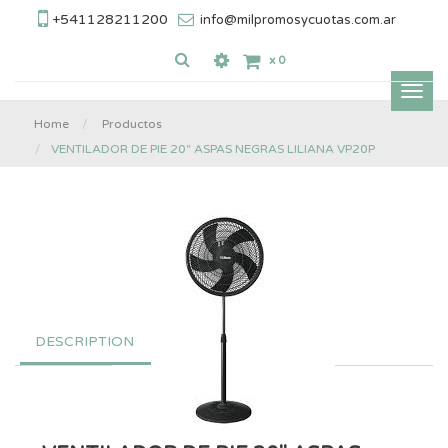
+541128211200
info@milpromosycuotas.com.ar
x
0
Inter
nave
Home
Productos
VENTILADOR DE PIE 20" ASPAS NEGRAS LILIANA VP20P
DESCRIPTION