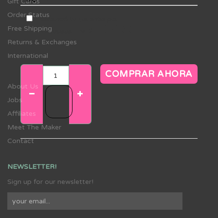
Gift Cards
Order Status
Extendé tu garantía por
10.699
Free Shipping
$
Returns & Exchanges
International
COMPRAR AHORA
About Us
Jobs
Affiliates
Meet The Maker
Contact
NEWSLETTER!
Sign up for our newsletter!