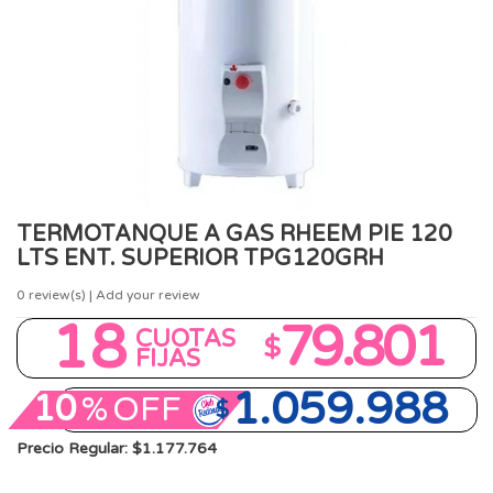
TERMOTANQUE A GAS RHEEM PIE 120
LTS ENT. SUPERIOR TPG120GRH
0
review(s) | Add your review
18
79.801
CUOTAS
$
FIJAS
1.059.988
10
%
OFF
$
Precio Regular: $1.177.764