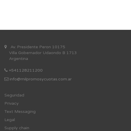
Av. Presidente Peron 10175
Villa Gobernador Udaondo B 1713
Argentina
+541128211200
info@milpromosycuotas.com.ar
Se
guridad
Privacy
Text Messaging
Legal
Supply chain