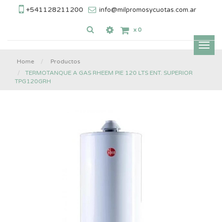
+541128211200
info@milpromosycuotas.com.ar
x
0
Inter
nave
Home
Productos
TERMOTANQUE A GAS RHEEM PIE 120 LTS ENT. SUPERIOR
TPG120GRH