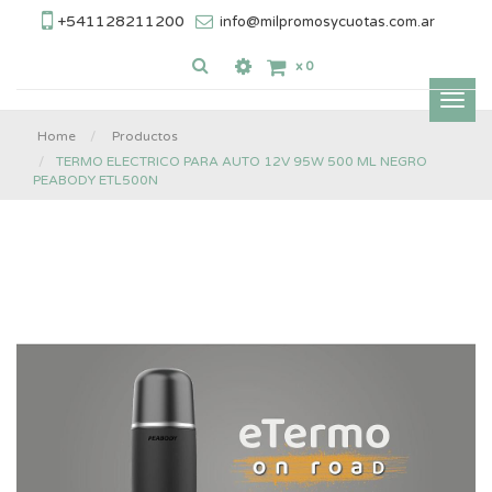
+541128211200
info@milpromosycuotas.com.ar
x
0
Inter
nave
Home
Productos
TERMO ELECTRICO PARA AUTO 12V 95W 500 ML NEGRO
PEABODY ETL500N