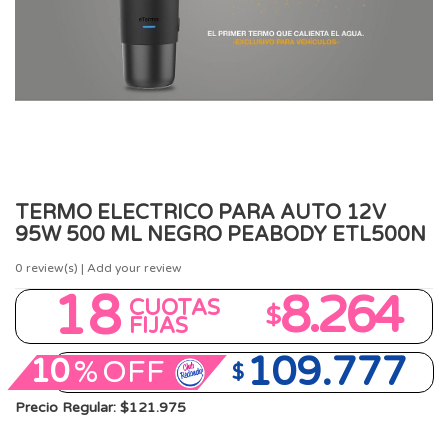
TERMO ELECTRICO PARA AUTO 12V
95W 500 ML NEGRO PEABODY ETL500N
0
review(s) | Add your review
18
8.264
CUOTAS
$
FIJAS
109.777
10
%
OFF
$
Precio Regular: $121.975