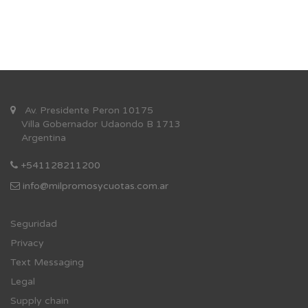
Av. Presidente Peron 10175
Villa Gobernador Udaondo B 1713
Argentina
+541128211200
info@milpromosycuotas.com.ar
Se
guridad
Privacy
Text Messaging
Legal
Supply chain