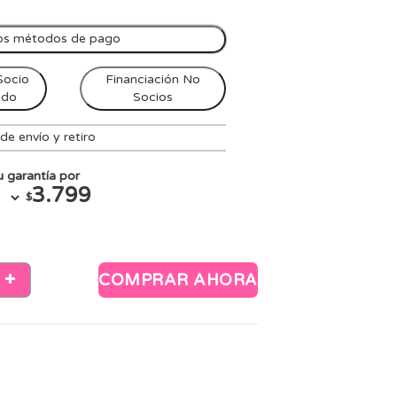
os métodos de pago
Socio
Financiación No
ndo
Socios
e envío y retiro
 garantía por
3.799
$
COMPRAR AHORA