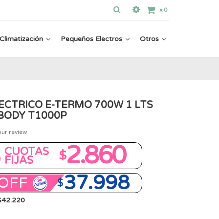
x
0
Climatización
Pequeños Electros
Otros
ECTRICO E-TERMO 700W 1 LTS
BODY T1000P
our review
8
2.860
CUOTAS
$
FIJAS
37.998
OFF
$
 $42.220