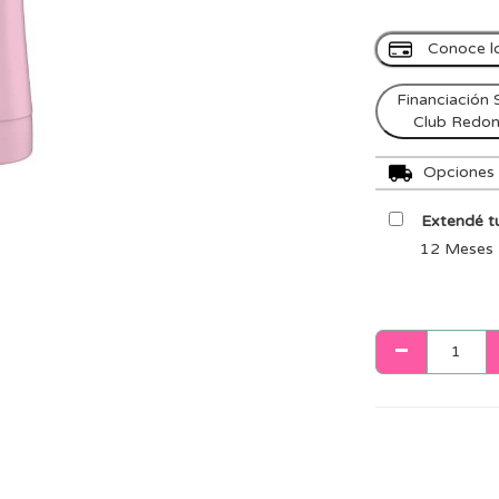
Conoce l
Financiación 
Club Redo
Opciones d
Extendé tu