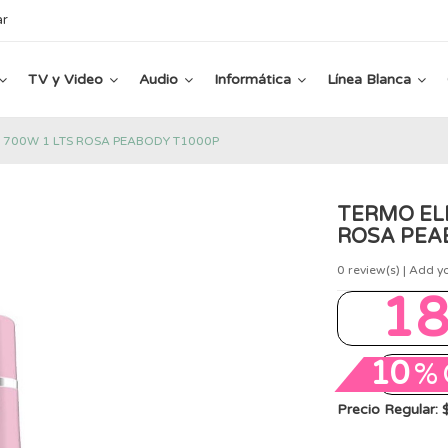
ar
TV y Video
Audio
Informática
Línea Blanca
 700W 1 LTS ROSA PEABODY T1000P
TERMO EL
ROSA PEA
0
review(s) | Add y
1
10
%
Precio Regular: