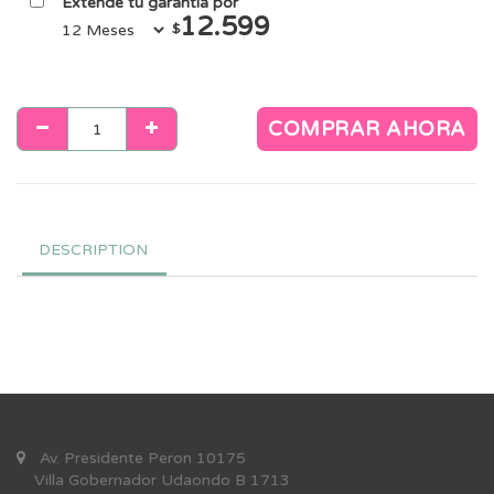
Extendé tu garantía por
12.599
$
COMPRAR AHORA
DESCRIPTION
Av. Presidente Peron 10175
Villa Gobernador Udaondo B 1713