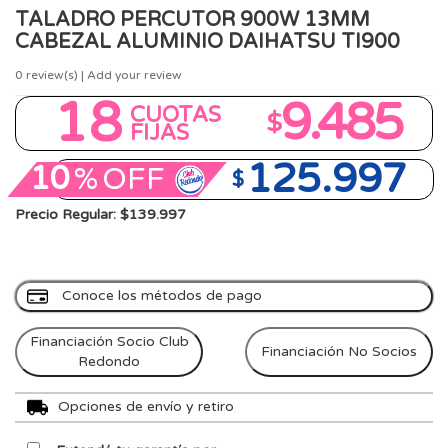
TALADRO PERCUTOR 900W 13MM
CABEZAL ALUMINIO DAIHATSU TI900
0
review(s) | Add your review
18
9.485
CUOTAS
$
FIJAS
125.997
10
%
OFF
$
Precio Regular: $139.997
Conoce los métodos de pago
Financiación Socio Club
Financiación No Socios
Redondo
Opciones de envío y retiro