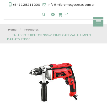
+541128211200
info@milpromosycuotas.com.ar
x
0
Inter
nave
Home
Productos
TALADRO PERCUTOR 900W 13MM CABEZAL ALUMINIO
DAIHATSU TI900