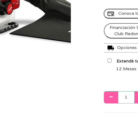
Conoce l
Financiación 
Club Redo
Opciones d
Extendé tu