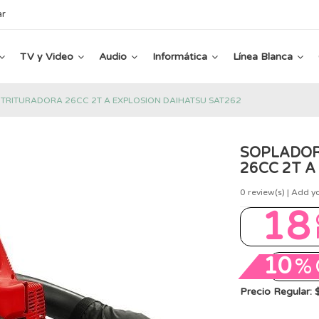
ar
TV y Video
Audio
Informática
Línea Blanca
TRITURADORA 26CC 2T A EXPLOSION DAIHATSU SAT262
SOPLADOR
26CC 2T A
0
review(s) | Add y
18
10
%
Precio Regular: