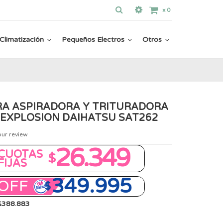
x
0
Climatización
Pequeños Electros
Otros
A ASPIRADORA Y TRITURADORA
 EXPLOSION DAIHATSU SAT262
our review
26.349
CUOTAS
$
FIJAS
349.995
OFF
$
 $388.883