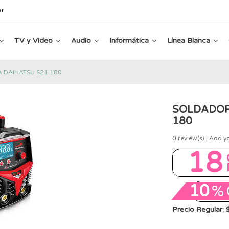
ar
TV y Video
Audio
Informática
Línea Blanca
 DAIHATSU S21 180
SOLDADOR
180
0
review(s) | Add y
18
10
%
Precio Regular: