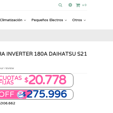
x
0
Climatización
Pequeños Electros
Otros
A INVERTER 180A DAIHATSU S21
our review
20.778
CUOTAS
$
FIJAS
275.996
OFF
$
 $306.662