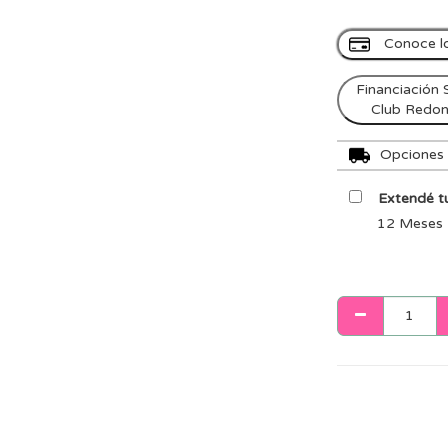
Conoce l
Financiación 
Club Redo
Opciones d
Extendé tu