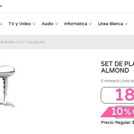
ar
TV y Video
Audio
Informática
Línea Blanca
DOR BORA COC Y ALMOND
SET DE PL
ALMOND
0
review(s) | Add y
1
10
%
Precio Regular: