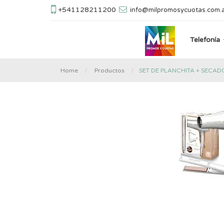
+541128211200
info@milpromosycuotas.com.
Telefonía
SET DE PLANCHITA + SECA
Home
Productos