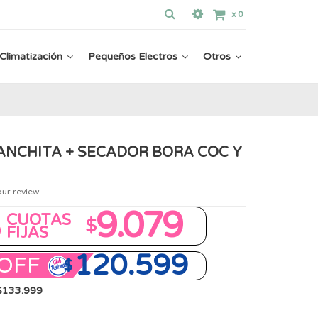
x
0
Climatización
Pequeños Electros
Otros
ANCHITA + SECADOR BORA COC Y
our review
8
9.079
CUOTAS
$
FIJAS
120.599
OFF
$
 $133.999