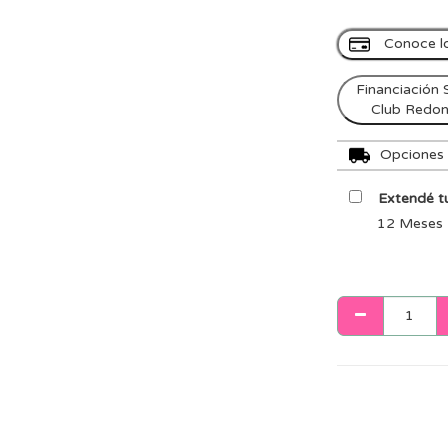
Conoce l
Financiación 
Club Redo
Opciones d
Extendé tu