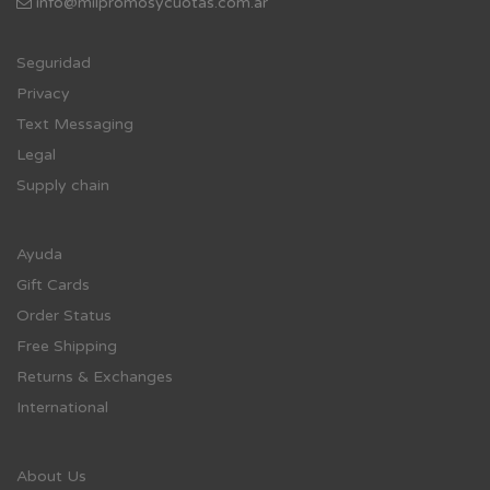
info@milpromosycuotas.com.ar
Se
guridad
Privacy
Text Messaging
Legal
Supply chain
Ayuda
Gift Cards
Order Status
Free Shipping
Returns & Exchanges
International
About Us