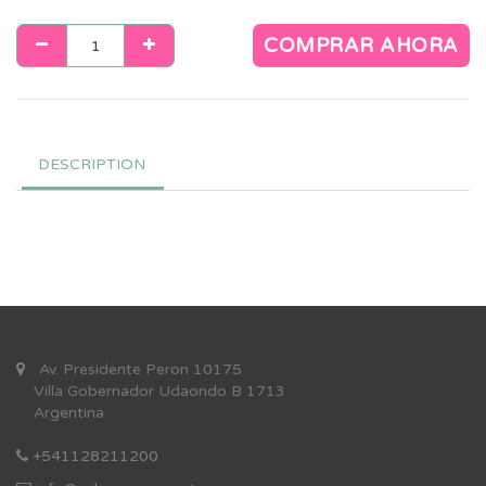
COMPRAR AHORA
DESCRIPTION
Av. Presidente Peron 10175
Villa Gobernador Udaondo B 1713
Argentina
+541128211200