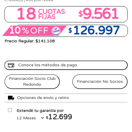
0
review(s) | Add your review
18
9.561
CUOTAS
$
FIJAS
126.997
10
%
OFF
$
Precio Regular: $141.108
Conoce los métodos de pago
Financiación Socio Club
Financiación No Socios
Redondo
Opciones de envío y retiro
Extendé tu garantía por
12.699
$