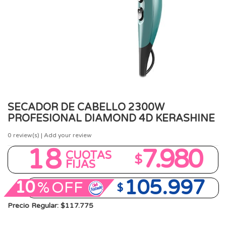
SECADOR DE CABELLO 2300W
PROFESIONAL DIAMOND 4D KERASHINE
0
review(s) | Add your review
18
7.980
CUOTAS
$
FIJAS
105.997
10
%
OFF
$
Precio Regular: $117.775