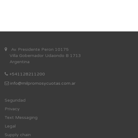
Av. Presidente Peron 10175
Villa Gobernador Udaondo B 1713
Argentina
+541128211200
info@milpromosycuotas.com.ar
Se
guridad
Privacy
Text Messaging
Legal
Supply chain