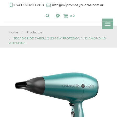
+541128211200
info@milpromosycuotas.com.ar
x
0
Inter
nave
Home
Productos
SECADOR DE CABELLO 2300W PROFESIONAL DIAMOND 4D
KERASHINE