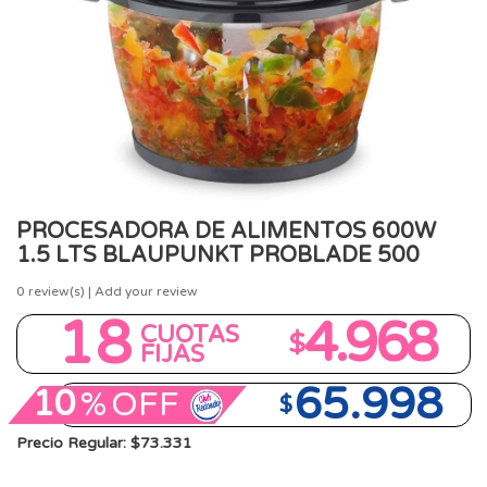
PROCESADORA DE ALIMENTOS 600W
1.5 LTS BLAUPUNKT PROBLADE 500
0
review(s) | Add your review
18
4.968
CUOTAS
$
FIJAS
65.998
10
%
OFF
$
Precio Regular: $73.331