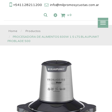
+541128211200
info@milpromosycuotas.com.ar
x
0
Inter
nave
Home
Productos
PROCESADORA DE ALIMENTOS 600W 1.5 LTS BLAUPUNKT
PROBLADE 500