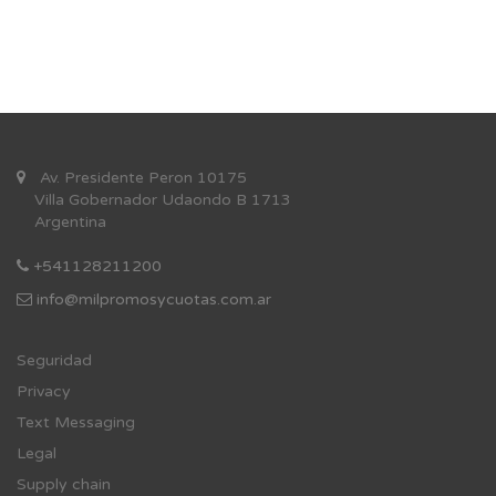
Av. Presidente Peron 10175
Villa Gobernador Udaondo B 1713
Argentina
+541128211200
info@milpromosycuotas.com.ar
Se
guridad
Privacy
Text Messaging
Legal
Supply chain