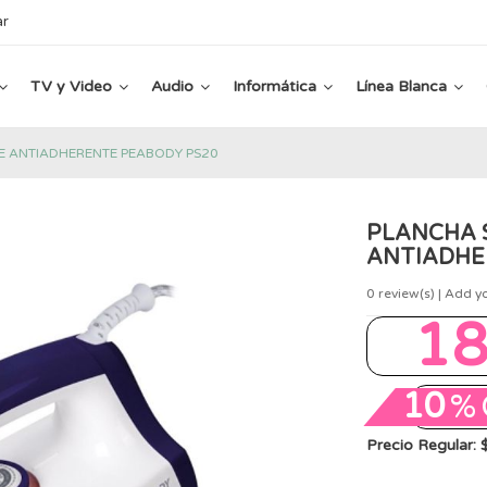
ar
TV y Video
Audio
Informática
Línea Blanca
E ANTIADHERENTE PEABODY PS20
PLANCHA 
ANTIADHE
0
review(s) | Add y
1
10
%
Precio Regular: