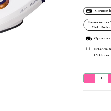
Conoce l
Financiación 
Club Redo
Opciones d
Extendé tu