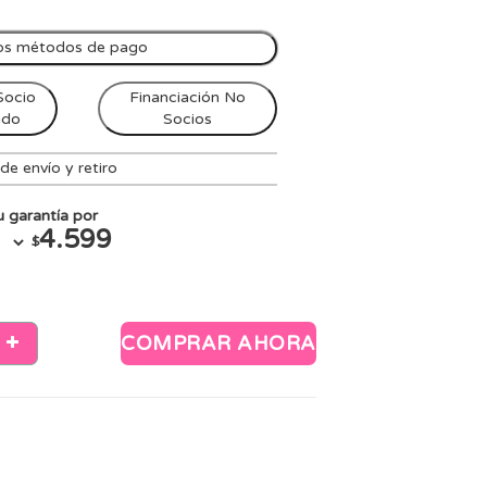
os métodos de pago
Socio
Financiación No
ndo
Socios
e envío y retiro
 garantía por
4.599
$
COMPRAR AHORA