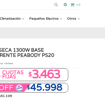
x
0
Climatización
Pequeños Electros
Otros
SECA 1300W BASE
RENTE PEABODY PS20
our review
8
3.463
CUOTAS
$
FIJAS
45.998
OFF
$
 $51.109