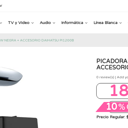
ar
TV y Video
Audio
Informática
Línea Blanca
W NEGRA + ACCESORIO DAIHATSU PI1200B
PICADORA
ACCESORI
0
review(s) | Add y
1
10
%
Precio Regular: