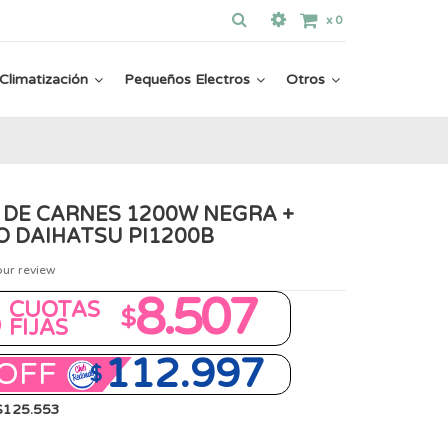
x
0
Climatización
Pequeños Electros
Otros
 DE CARNES 1200W NEGRA +
O DAIHATSU PI1200B
our review
8
8.507
CUOTAS
$
FIJAS
112.997
OFF
$
 $125.553