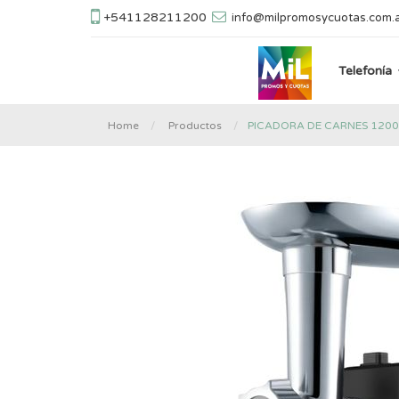
+541128211200
info@milpromosycuotas.com.
Telefonía
PICADORA DE CARNES 1200
Home
Productos