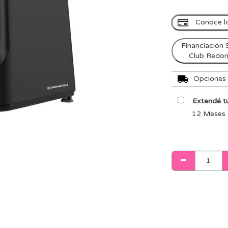
Conoce l
Financiación 
Club Redo
Opciones d
Extendé tu