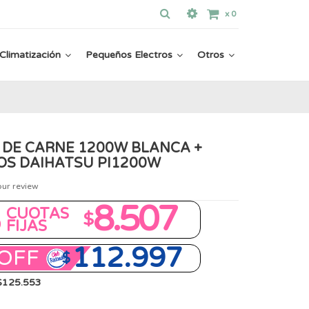
x
0
Climatización
Pequeños Electros
Otros
 DE CARNE 1200W BLANCA +
OS DAIHATSU PI1200W
our review
8
8.507
CUOTAS
$
FIJAS
112.997
OFF
$
 $125.553