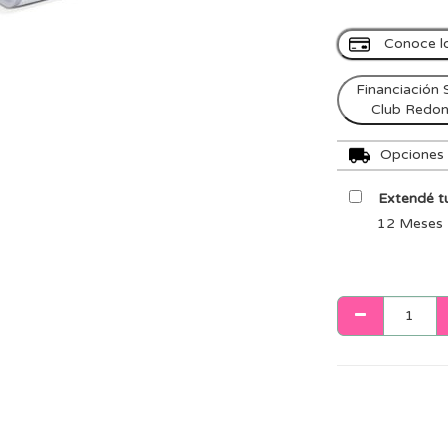
Conoce l
Financiación 
Club Redo
Opciones d
Extendé tu