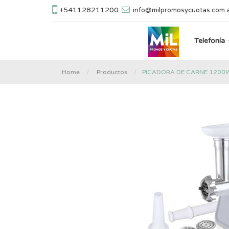
+541128211200
info@milpromosycuotas.com.
Telefonía
PICADORA DE CARNE 1200W
Home
Productos