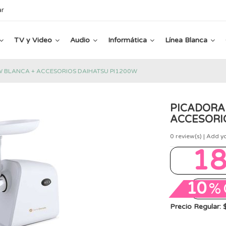
ar
TV y Video
Audio
Informática
Línea Blanca
 BLANCA + ACCESORIOS DAIHATSU PI1200W
PICADORA
ACCESORI
0
review(s) | Add y
1
10
%
Precio Regular: