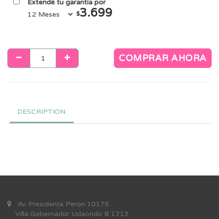
Extendé tu garantía por
3.699
$
COMPRAR AHORA
DESCRIPTION
Av. Presidente Peron 10175
Villa Gobernador Udaondo B 1713