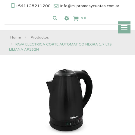
+541128211200
info@milpromosycuotas.com.ar
x
0
Inter
nave
Home
Productos
PAVA ELECTRICA CORTE AUTOMATICO NEGRA 1.7 LTS
LILIANA AP152N