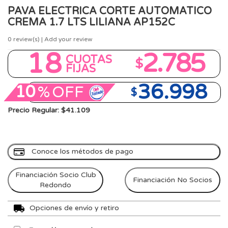
PAVA ELECTRICA CORTE AUTOMATICO
CREMA 1.7 LTS LILIANA AP152C
0
review(s) | Add your review
18
2.785
CUOTAS
$
FIJAS
36.998
10
%
OFF
$
Precio Regular: $41.109
Conoce los métodos de pago
Financiación Socio Club
Financiación No Socios
Redondo
Opciones de envío y retiro