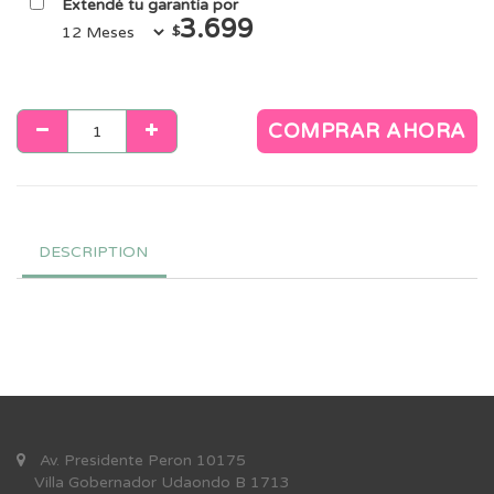
Extendé tu garantía por
3.699
$
COMPRAR AHORA
DESCRIPTION
Av. Presidente Peron 10175
Villa Gobernador Udaondo B 1713