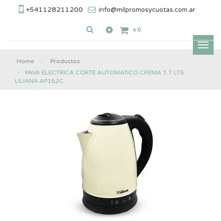
+541128211200
info@milpromosycuotas.com.ar
x
0
Inter
nave
Home
Productos
PAVA ELECTRICA CORTE AUTOMATICO CREMA 1.7 LTS
LILIANA AP152C