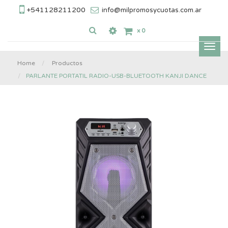
+541128211200
info@milpromosycuotas.com.ar
x
0
Inter
nave
Home
Productos
PARLANTE PORTATIL RADIO-USB-BLUETOOTH KANJI DANCE