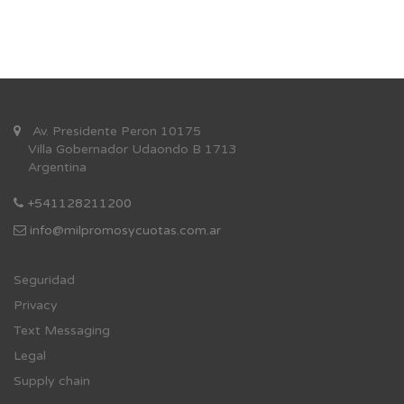
Av. Presidente Peron 10175
Villa Gobernador Udaondo B 1713
Argentina
+541128211200
info@milpromosycuotas.com.ar
Se
guridad
Privacy
Text Messaging
Legal
Supply chain