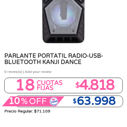
PARLANTE PORTATIL RADIO-USB-
BLUETOOTH KANJI DANCE
0
review(s) | Add your review
18
4.818
CUOTAS
$
FIJAS
63.998
10
%
OFF
$
Precio Regular: $71.109