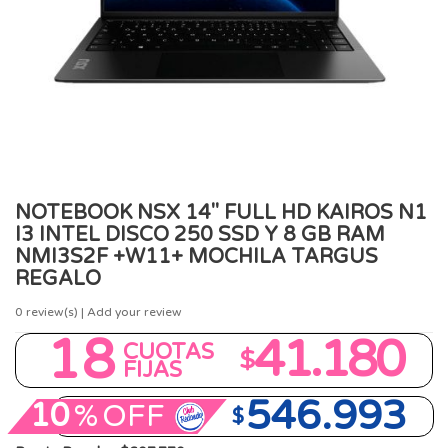
NOTEBOOK NSX 14" FULL HD KAIROS N1
I3 INTEL DISCO 250 SSD Y 8 GB RAM
NMI3S2F +W11+ MOCHILA TARGUS
REGALO
0
review(s) | Add your review
18
41.180
CUOTAS
$
FIJAS
546.993
10
%
OFF
$