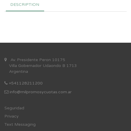
DESCRIPTION
Av. Presidente Peron 10175
Villa Gobernador Udaondo B 1713
Argentina
+541128211200
info@milpromosycuotas.com.ar
Se
guridad
Privacy
Text Messaging