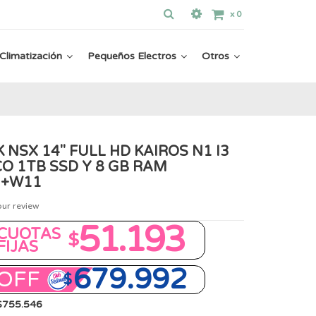
x
0
Climatización
Pequeños Electros
Otros
NSX 14" FULL HD KAIROS N1 I3
CO 1TB SSD Y 8 GB RAM
 +W11
our review
51.193
CUOTAS
$
FIJAS
679.992
OFF
$
 $755.546