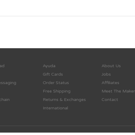
ad
Ayuda
About Us
Gift Cards
Jobs
ssaging
Order Status
Affiliates
Free Shipping
Meet The Maker
chain
Returns & Exchanges
Contact
International