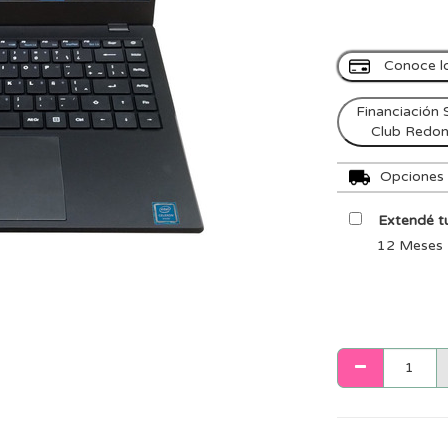
Conoce l
Financiación 
Club Redo
Opciones d
Extendé tu