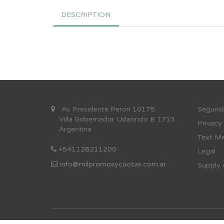
DESCRIPTION
Av. Presidente Peron 10175
Se
gurid
Villa Gobernador Udaondo B 1713
Privacy
Argentina
Text Me
+541128211200
Legal
info@milpromosycuotas.com.ar
Supply 
© 2016 By
Kingfisher Pro Fashion.
All Rights Reserved.