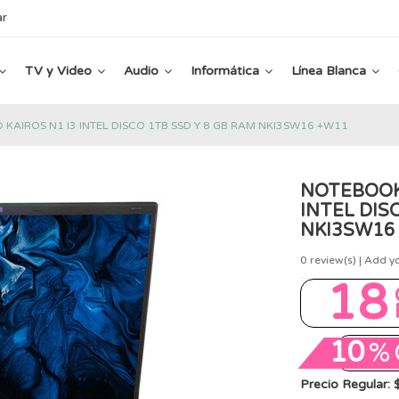
ar
TV y Video
Audio
Informática
Línea Blanca
 KAIROS N1 I3 INTEL DISCO 1TB SSD Y 8 GB RAM NKI3SW16 +W11
NOTEBOOK 
INTEL DIS
NKI3SW16
0
review(s) | Add y
18
10
%
Precio Regular: