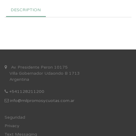
DESCRIPTION
Av. Presidente Peron 10175
Villa Gobernador Udaondo B 1713
Argentina
+541128211200
info@milpromosycuotas.com.ar
Se
guridad
Privacy
Text Messaging