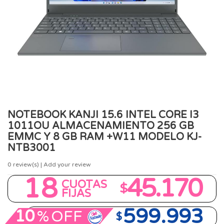
NOTEBOOK KANJI 15.6 INTEL CORE I3
1011OU ALMACENAMIENTO 256 GB
EMMC Y 8 GB RAM +W11 MODELO KJ-
NTB3001
0
review(s) | Add your review
18
45.170
CUOTAS
$
FIJAS
599.993
10
%
OFF
$