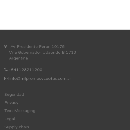
Av. Presidente Peron 10175
Villa Gobernador Udaondo B 1713
Argentina
+541128211200
info@milpromosycuotas.com.ar
Se
guridad
Privacy
Text Messaging
Legal
Supply chain