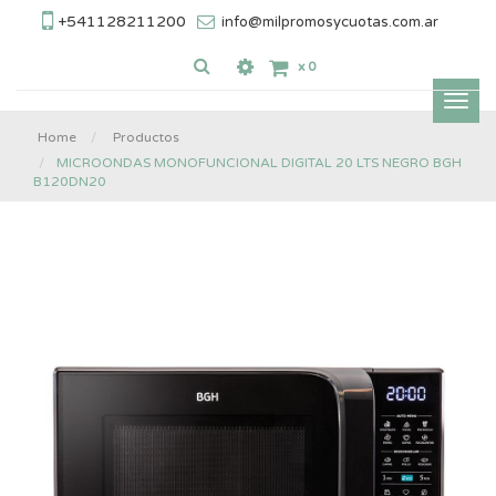
+541128211200
info@milpromosycuotas.com.ar
x
0
Inter
nave
Home
Productos
MICROONDAS MONOFUNCIONAL DIGITAL 20 LTS NEGRO BGH
B120DN20