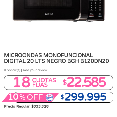
MICROONDAS MONOFUNCIONAL
DIGITAL 20 LTS NEGRO BGH B120DN20
0
review(s) | Add your review
18
22.585
CUOTAS
$
FIJAS
299.995
10
%
OFF
$
Precio Regular: $333.328