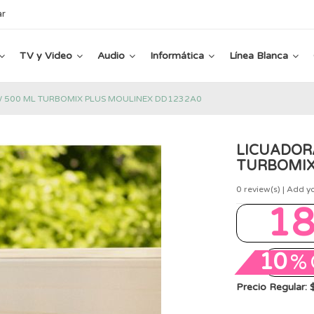
ar
TV y Video
Audio
Informática
Línea Blanca
 500 ML TURBOMIX PLUS MOULINEX DD1232A0
LICUADOR
TURBOMIX
0
review(s) | Add y
1
10
%
Precio Regular: