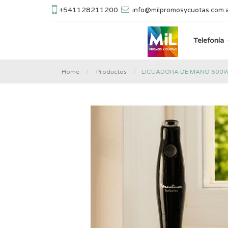
+541128211200
info@milpromosycuotas.com.
Telefonía
LICUADORA DE MANO 600W
Home
Productos