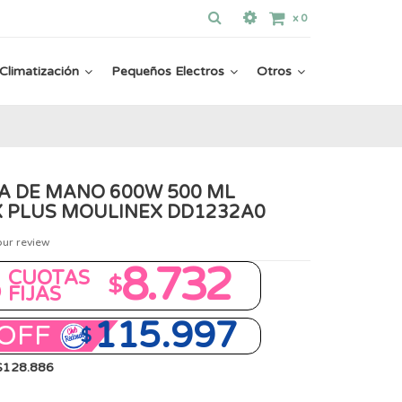
x
0
Climatización
Pequeños Electros
Otros
A DE MANO 600W 500 ML
 PLUS MOULINEX DD1232A0
our review
8
8.732
CUOTAS
$
FIJAS
115.997
OFF
$
 $128.886