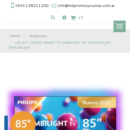
+541128211200
info@milpromosycuotas.com.ar
x
0
Inter
nave
Home
Productos
LED 85" STEREO SMART TV AMBILIGHT 4K TITAN PHILIPS
85PUG8209