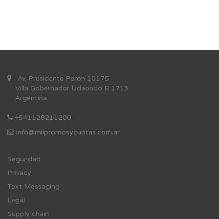
Av. Presidente Peron 10175
Villa Gobernador Udaondo B 1713
Argentina
+541128211200
info@milpromosycuotas.com.ar
Se
guridad
Privacy
Text Messaging
Legal
Supply chain