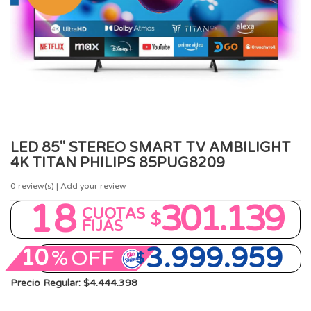
LED 85" STEREO SMART TV AMBILIGHT
4K TITAN PHILIPS 85PUG8209
0
review(s) | Add your review
18
301.139
CUOTAS
$
FIJAS
3.999.959
10
%
OFF
$
Precio Regular: $4.444.398