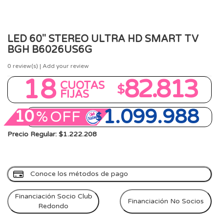
LED 60" STEREO ULTRA HD SMART TV
BGH B6026US6G
0
review(s) | Add your review
18
82.813
CUOTAS
$
FIJAS
1.099.988
10
%
OFF
$
Precio Regular: $1.222.208
Conoce los métodos de pago
Financiación Socio Club
Financiación No Socios
Redondo