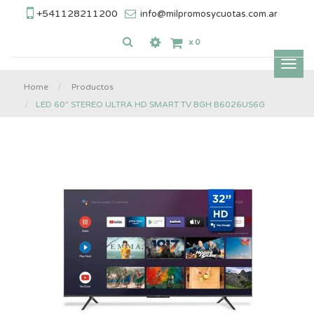
+541128211200
info@milpromosycuotas.com.ar
x
0
Inter
nave
Home
Productos
LED 60" STEREO ULTRA HD SMART TV BGH B6026US6G