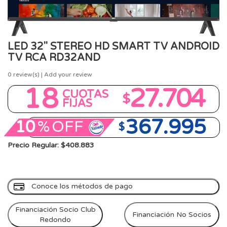
LED 32" STEREO HD SMART TV ANDROID
TV RCA RD32AND
0
review(s) | Add your review
18
27.704
CUOTAS
$
FIJAS
367.995
10
%
OFF
$
Precio Regular: $408.883
Conoce los métodos de pago
Financiación Socio Club
Financiación No Socios
Redondo