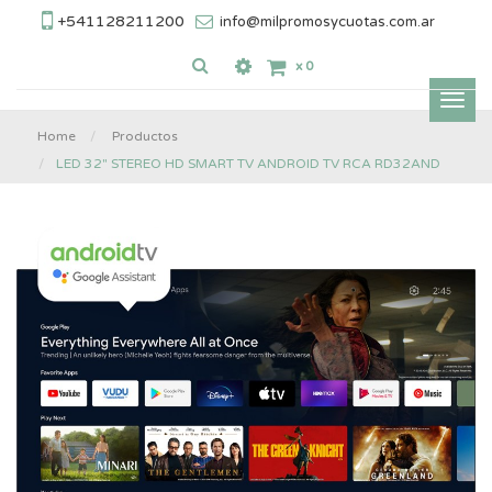
+541128211200
info@milpromosycuotas.com.ar
x
0
Inter
nave
Home
Productos
LED 32" STEREO HD SMART TV ANDROID TV RCA RD32AND