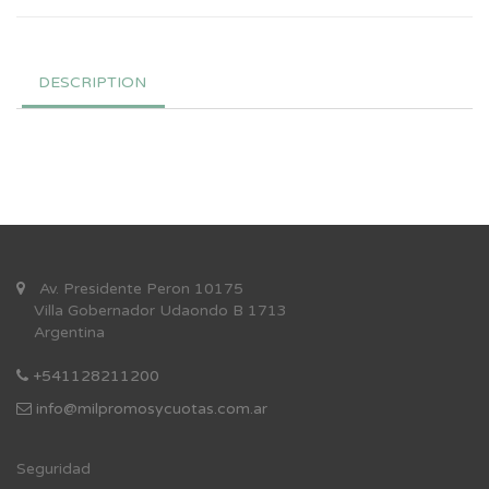
DESCRIPTION
Av. Presidente Peron 10175
Villa Gobernador Udaondo B 1713
Argentina
+541128211200
info@milpromosycuotas.com.ar
Se
guridad