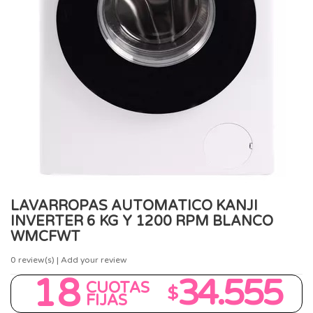
LAVARROPAS AUTOMATICO KANJI
INVERTER 6 KG Y 1200 RPM BLANCO
WMCFWT
0
review(s) | Add your review
18
34.555
CUOTAS
$
FIJAS