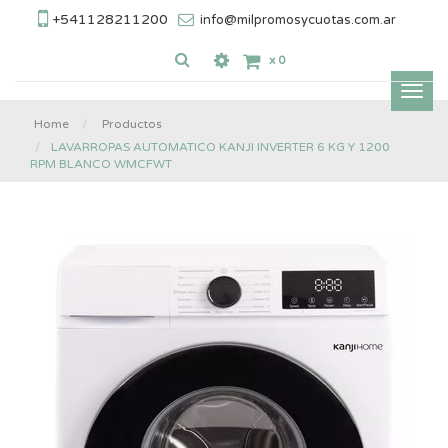
+541128211200
info@milpromosycuotas.com.ar
x
0
Inter
nave
Home
Productos
LAVARROPAS AUTOMATICO KANJI INVERTER 6 KG Y 1200
RPM BLANCO WMCFWT