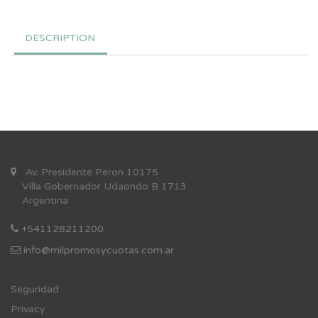
DESCRIPTION
Av. Presidente Peron 10175
Villa Gobernador Udaondo B 1713
Argentina
+541128211200
info@milpromosycuotas.com.ar
Se
guridad
Privacy