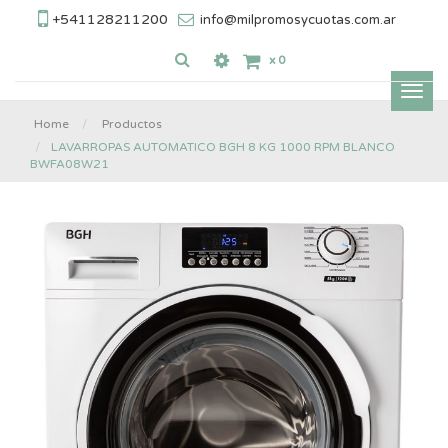
+541128211200
info@milpromosycuotas.com.ar
x
0
Inter
nave
Home
Productos
LAVARROPAS AUTOMATICO BGH 8 KG 1000 RPM BLANCO
BWFA08W21