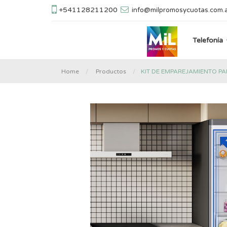
+541128211200
info@milpromosycuotas.com.
Telefonía
KIT DE EMPAREJAMIENTO P
Home
Productos