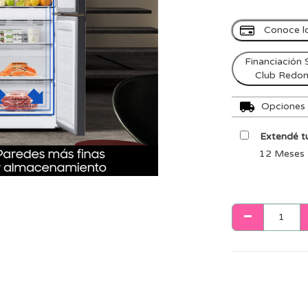
Conoce l
Financiación 
Club Redo
Opciones d
Extendé tu