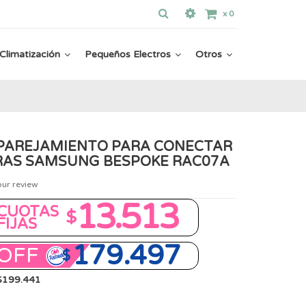
x
0
Climatización
Pequeños Electros
Otros
MPAREJAMIENTO PARA CONECTAR
RAS SAMSUNG BESPOKE RAC07A
our review
13.513
CUOTAS
$
FIJAS
179.497
OFF
$
 $199.441