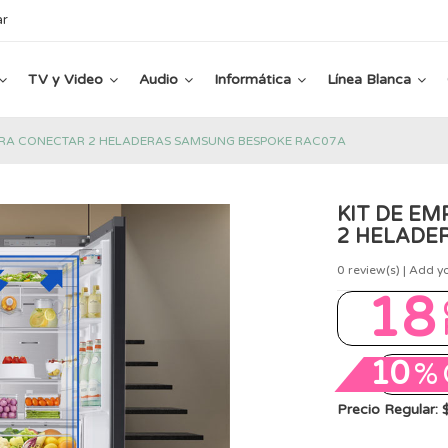
ar
TV y Video
Audio
Informática
Línea Blanca
ARA CONECTAR 2 HELADERAS SAMSUNG BESPOKE RAC07A
KIT DE E
2 HELADE
0
review(s) | Add y
18
10
%
Precio Regular: