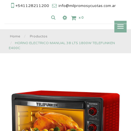
+541128211200
info@milpromosycuotas.com.ar
x
0
Inter
nave
Home
Productos
HORNO ELECTRICO MANUAL 38 LTS 1800W TELEFUNKEN
E400C