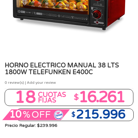
HORNO ELECTRICO MANUAL 38 LTS
1800W TELEFUNKEN E400C
0
review(s) | Add your review
18
16.261
CUOTAS
$
FIJAS
215.996
10
%
OFF
$
Precio Regular: $239.996