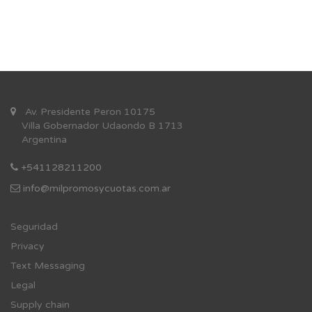
Av. Presidente Peron 10175
Villa Gobernador Udaondo B 1713
Argentina
+541128211200
info@milpromosycuotas.com.ar
Se
guridad
Privacy
Text Messaging
Legal
Supply chain