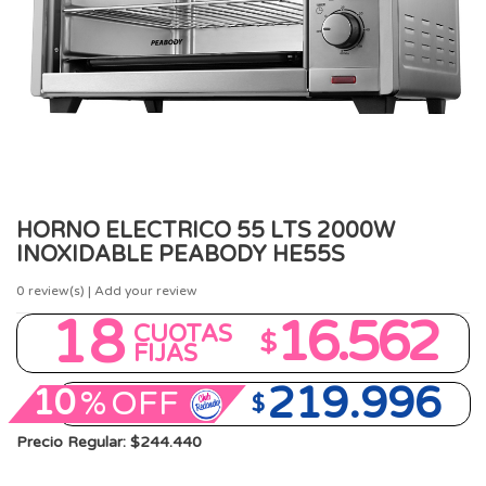
HORNO ELECTRICO 55 LTS 2000W
INOXIDABLE PEABODY HE55S
0
review(s) | Add your review
18
16.562
CUOTAS
$
FIJAS
219.996
10
%
OFF
$
Precio Regular: $244.440