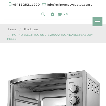
+541128211200
info@milpromosycuotas.com.ar
x
0
Inter
nave
Home
Productos
HORNO ELECTRICO 55 LTS 2000W INOXIDABLE PEABODY
HE55S