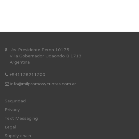
Av. Presidente Peron 10175
Villa Gobernador Udaondo B 1713
Argentina
+541128211200
info@milpromosycuotas.com.ar
Se
guridad
Privacy
Text Messaging
Legal
Supply chain