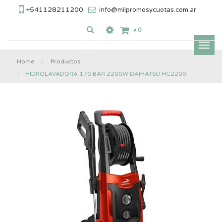
+541128211200
info@milpromosycuotas.com.ar
x
0
Inter
nave
Home
Productos
HIDROLAVADORA 170 BAR 2200W DAIHATSU HC2200