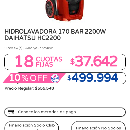
HIDROLAVADORA 170 BAR 2200W
DAIHATSU HC2200
0
review(s) | Add your review
18
37.642
CUOTAS
$
FIJAS
499.994
10
%
OFF
$
Precio Regular: $555.548
Conoce los métodos de pago
Financiación Socio Club
Financiación No Socios