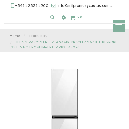
+541128211200
info@milpromosycuotas.com.ar
x
0
Inter
nave
Home
Productos
HELADERA CON FREEZER SAMSUNG CLEAN WHITE BESPOKE
328 LTS NO FROST INVERTER RB33A3070