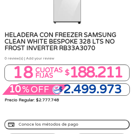
HELADERA CON FREEZER SAMSUNG
CLEAN WHITE BESPOKE 328 LTS NO
FROST INVERTER RB33A3070
0
review(s) | Add your review
18
188.211
CUOTAS
$
FIJAS
2.499.973
10
%
OFF
$
Precio Regular: $2.777.748
Conoce los métodos de pago