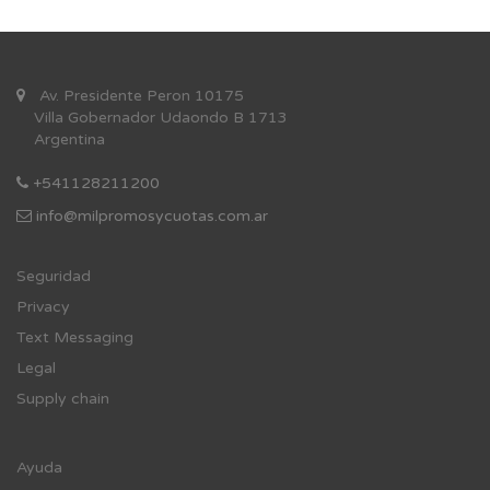
Av. Presidente Peron 10175
Villa Gobernador Udaondo B 1713
Argentina
+541128211200
info@milpromosycuotas.com.ar
Se
guridad
Privacy
Text Messaging
Legal
Supply chain
Ayuda