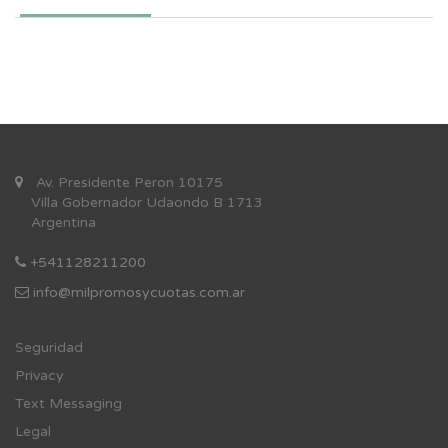
Av. Presidente Peron 10175
Villa Gobernador Udaondo B 1713
Argentina
+541128211200
info@milpromosycuotas.com.ar
Se
guridad
Privacy
Text Messaging
Legal