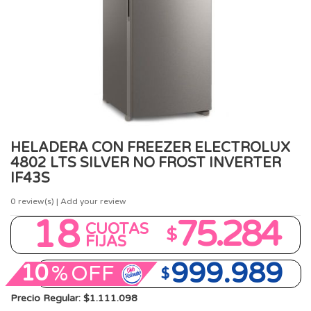
HELADERA CON FREEZER ELECTROLUX
4802 LTS SILVER NO FROST INVERTER
IF43S
0
review(s) | Add your review
18
75.284
CUOTAS
$
FIJAS
999.989
10
%
OFF
$
Precio Regular: $1.111.098