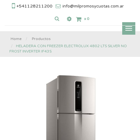
+541128211200
info@milpromosycuotas.com.ar
x
0
Inter
nave
Home
Productos
HELADERA CON FREEZER ELECTROLUX 4802 LTS SILVER NO
FROST INVERTER IF43S