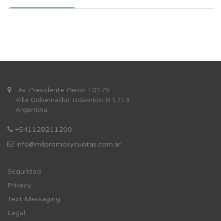
Av. Presidente Peron 10175
Villa Gobernador Udaondo B 1713
Argentina
+541128211200
info@milpromosycuotas.com.ar
Se
guridad
Privacy
Text Messaging
Legal