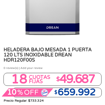
HELADERA BAJO MESADA 1 PUERTA
120 LTS INOXIDABLE DREAN
HDR120F00S
0
review(s) | Add your review
18
49.687
CUOTAS
$
FIJAS
659.992
10
%
OFF
$
Precio Regular: $733.324