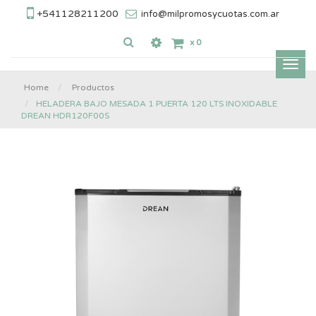
+541128211200
info@milpromosycuotas.com.ar
x
0
Inter
nave
Home
Productos
HELADERA BAJO MESADA 1 PUERTA 120 LTS INOXIDABLE
DREAN HDR120F00S