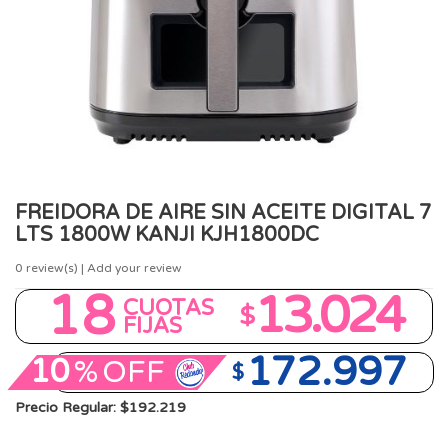
FREIDORA DE AIRE SIN ACEITE DIGITAL 7
LTS 1800W KANJI KJH1800DC
0
review(s) | Add your review
18
13.024
CUOTAS
$
FIJAS
172.997
10
%
OFF
$
Precio Regular: $192.219