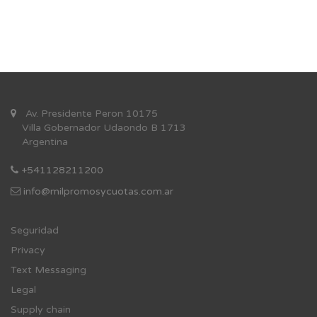
Av. Presidente Peron 10175
Villa Gobernador Udaondo B 1713
Argentina
+541128211200
info@milpromosycuotas.com.ar
Se
guridad
Privacy
Text Messaging
Legal
Supply chain