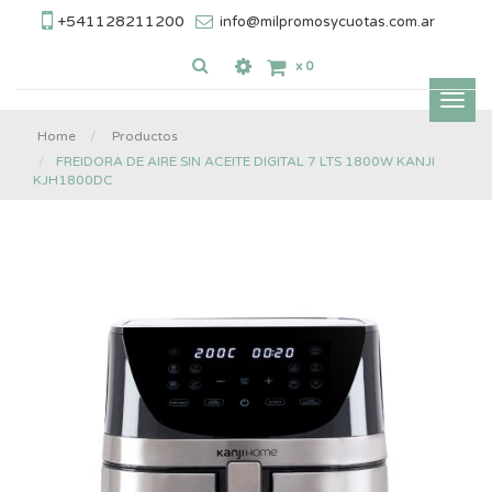
+541128211200
info@milpromosycuotas.com.ar
x
0
Inter
nave
Home
Productos
FREIDORA DE AIRE SIN ACEITE DIGITAL 7 LTS 1800W KANJI
KJH1800DC