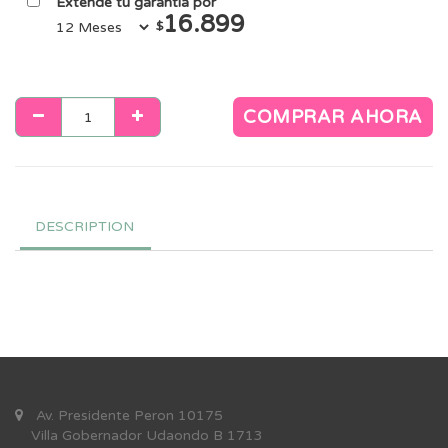
Extendé tu garantía por
16.899
$
COMPRAR AHORA
DESCRIPTION
Av. Presidente Peron 10175
Villa Gobernador Udaondo B 1713