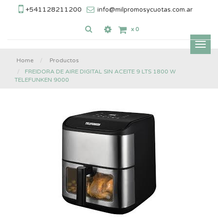
+541128211200
info@milpromosycuotas.com.ar
x
0
Inter
nave
Home
Productos
FREIDORA DE AIRE DIGITAL SIN ACEITE 9 LTS 1800 W
TELEFUNKEN 9000