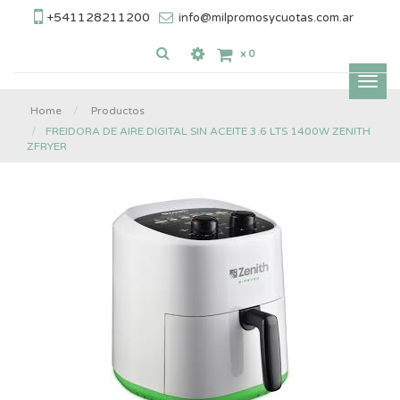
+541128211200
info@milpromosycuotas.com.ar
x
0
Inter
nave
Home
Productos
FREIDORA DE AIRE DIGITAL SIN ACEITE 3.6 LTS 1400W ZENITH
ZFRYER