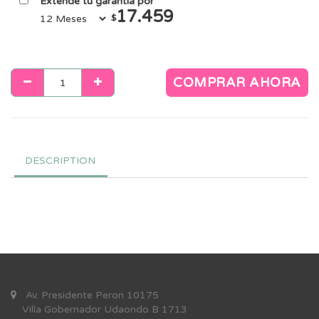
Extendé tu garantía por
17.459
$
COMPRAR AHORA
DESCRIPTION
Av. Presidente Peron 10175
Villa Gobernador Udaondo B 1713