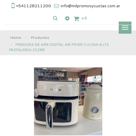
+541128211200
info@milpromosycuotas.com.ar
x
0
Inter
nave
Home
Productos
FREIDORA DE AIRE DIGITAL AIR FRYER CUCINA 8 LTS
PASTALINDA 2328B