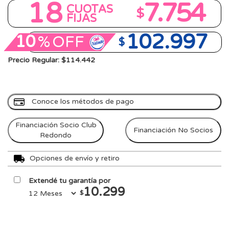
18
7.754
CUOTAS
$
FIJAS
102.997
10
%
OFF
$
Precio Regular: $114.442
Conoce los métodos de pago
Financiación Socio Club
Financiación No Socios
Redondo
Opciones de envío y retiro
Extendé tu garantía por
10.299
$