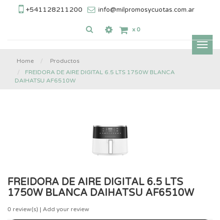
+541128211200
info@milpromosycuotas.com.ar
x
0
Inter
nave
Home
Productos
FREIDORA DE AIRE DIGITAL 6.5 LTS 1750W BLANCA
DAIHATSU AF6510W
FREIDORA DE AIRE DIGITAL 6.5 LTS
1750W BLANCA DAIHATSU AF6510W
0
review(s) | Add your review