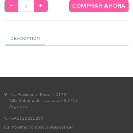
COMPRAR AHORA
DESCRIPTION
Av. Presidente Peron 10175
Villa Gobernador Udaondo B 1713
Argentina
+541128211200
info@milpromosycuotas.com.ar