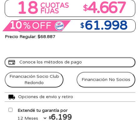
18
4.667
CUOTAS
$
FIJAS
61.998
10
%
OFF
$
Precio Regular: $68.887
Conoce los métodos de pago
Financiación Socio Club
Financiación No Socios
Redondo
Opciones de envío y retiro
Extendé tu garantía por
6.199
$