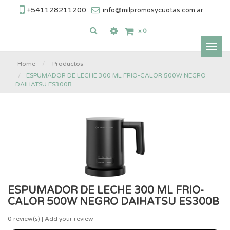
+541128211200
info@milpromosycuotas.com.ar
x
0
Inter
nave
Home
Productos
ESPUMADOR DE LECHE 300 ML FRIO-CALOR 500W NEGRO
DAIHATSU ES300B
ESPUMADOR DE LECHE 300 ML FRIO-
CALOR 500W NEGRO DAIHATSU ES300B
0
review(s) | Add your review