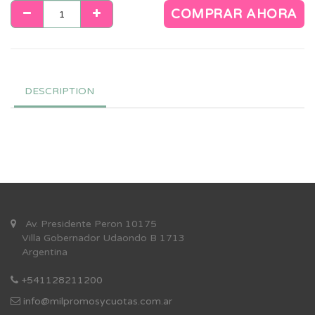
COMPRAR AHORA
DESCRIPTION
Av. Presidente Peron 10175
Villa Gobernador Udaondo B 1713
Argentina
+541128211200
info@milpromosycuotas.com.ar