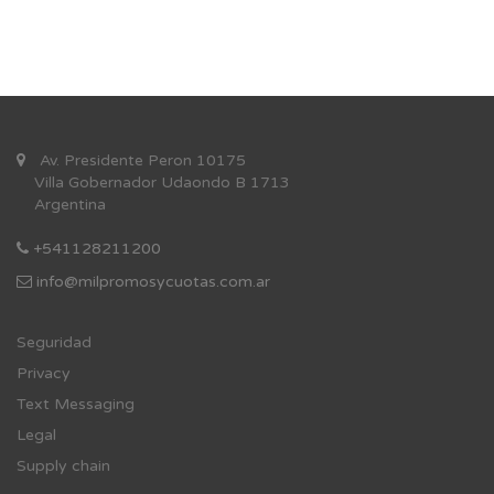
Av. Presidente Peron 10175
Villa Gobernador Udaondo B 1713
Argentina
+541128211200
info@milpromosycuotas.com.ar
Se
guridad
Privacy
Text Messaging
Legal
Supply chain