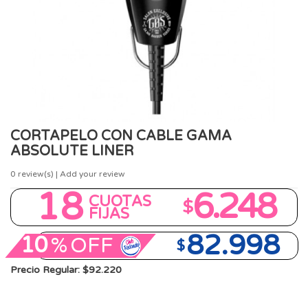
CORTAPELO CON CABLE GAMA
ABSOLUTE LINER
0
review(s) | Add your review
18
6.248
CUOTAS
$
FIJAS
82.998
10
%
OFF
$
Precio Regular: $92.220