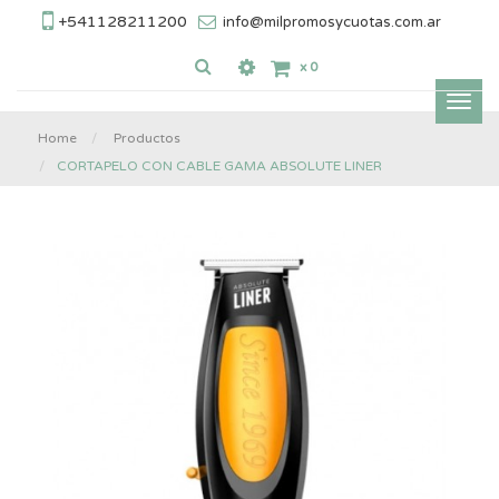
+541128211200
info@milpromosycuotas.com.ar
x
0
Inter
nave
Home
Productos
CORTAPELO CON CABLE GAMA ABSOLUTE LINER