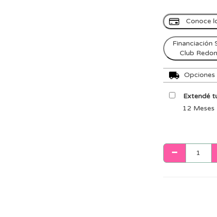
Conoce l
Financiación 
Club Redo
Opciones d
Extendé tu