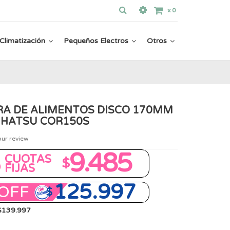
x
0
Climatización
Pequeños Electros
Otros
A DE ALIMENTOS DISCO 170MM
AIHATSU COR150S
our review
8
9.485
CUOTAS
$
FIJAS
125.997
OFF
$
 $139.997