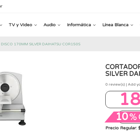
ar
TV y Video
Audio
Informática
Línea Blanca
DISCO 170MM SILVER DAIHATSU COR150S
CORTADOR
SILVER D
0
review(s) | Add y
1
10
%
Precio Regular: