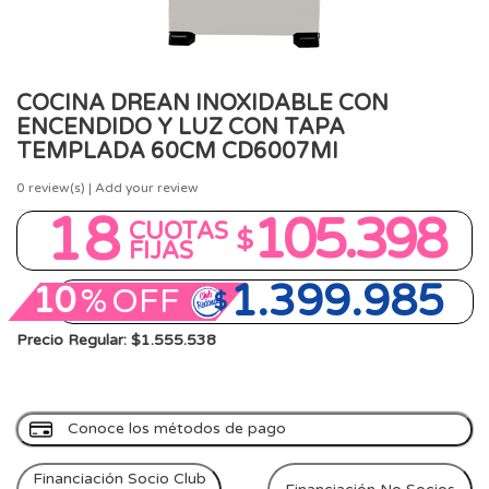
COCINA DREAN INOXIDABLE CON
ENCENDIDO Y LUZ CON TAPA
TEMPLADA 60CM CD6007MI
0
review(s) | Add your review
18
105.398
CUOTAS
$
FIJAS
1.399.985
10
%
OFF
$
Precio Regular: $1.555.538
Conoce los métodos de pago
Financiación Socio Club