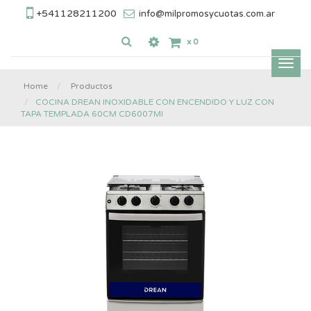
+541128211200
info@milpromosycuotas.com.ar
x
0
Inter
nave
Home
Productos
COCINA DREAN INOXIDABLE CON ENCENDIDO Y LUZ CON
TAPA TEMPLADA 60CM CD6007MI