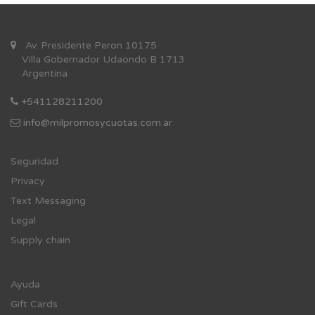
Av. Presidente Peron 10175
Villa Gobernador Udaondo B 1713
Argentina
+541128211200
info@milpromosycuotas.com.ar
Se
guridad
Privacy
Text Messaging
Legal
Supply chain
Ayuda
Gift Cards