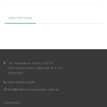
DESCRIPTION
Av. Presidente Peron 10175
Villa Gobernador Udaondo B 1713
Argentina
+541128211200
info@milpromosycuotas.com.ar
Se
guridad