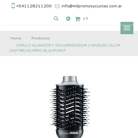
+541128211200
info@milpromosycuotas.com.ar
x
0
Inter
nave
Home
Productos
CEPILLO ALISADOR Y VOLUMINIZADOR 2 NIVELES CALOR
200º BRUSCHPRO BLAUPUNKT