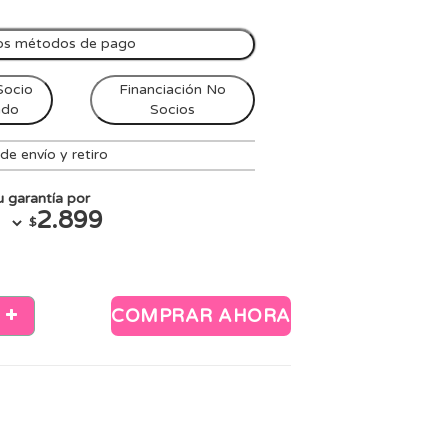
os métodos de pago
Socio
Financiación No
ndo
Socios
e envío y retiro
 garantía por
2.899
$
COMPRAR AHORA