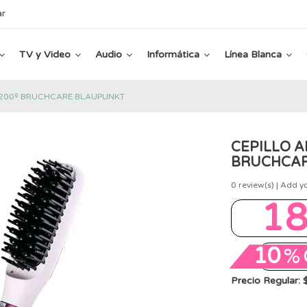
ar
TV y Video
Audio
Informática
Línea Blanca
L 200º BRUCHCARE BLAUPUNKT
CEPILLO A
BRUCHCAR
0
review(s) | Add y
1
10
%
Precio Regular: