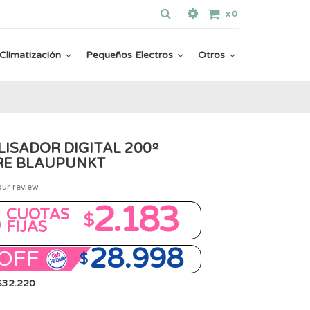
x
0
Climatización
Pequeños Electros
Otros
LISADOR DIGITAL 200º
E BLAUPUNKT
our review
8
2.183
CUOTAS
$
FIJAS
28.998
OFF
$
 $32.220