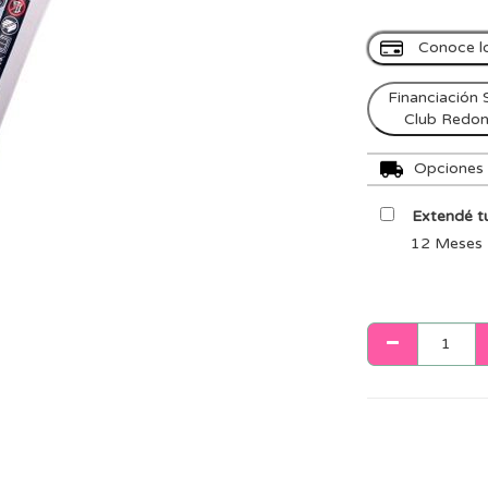
Conoce l
Financiación 
Club Redo
Opciones d
Extendé tu